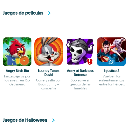
Juegos de películas
Angry Birds Rio
Looney Tunes
Army of Darkness
Injustice 2
Dash!
Defense
Lanza pájaros por
Vuelven los
los aires... en Rio
Corre y salta con
Sobrevive al
enfrentamientos
de Janeiro
Bugs Bunny y
Ejército de las
entre los héroes
compañía
Tinieblas
de DC
Juegos de Halloween