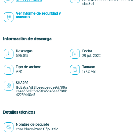
cbd8e1
Ver informe de seguridad y
antivirus
Información de descarga
Descargas
Fecha
596.015
29 jul. 2022
Tipo de archivo
Tamaño
APK
137.2 MB
SHA256
1fd3a6a7df31beec5e76e9d789a
ca4a66b11f6d29ba5c43eef788b
4225f440d5
Detalles técnicos
Nombre de paquete
com.bluewizard.f13puzzle