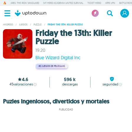
ARES: THE IRON VANGUARD
MY HERO ACADEMIA UNITED SURVIVAL
TICKET HERO
APPS VPN
BATTLE ROY
ANDROID
/
JUEGOS
/
PUZZLE
/
FRIDAY THE 13TH: KILLER PUZZLE
Friday the 13th: Killer
Puzzle
19.20
Blue Wizard Digital Inc
#2
JUEGOS DE PELÍCULAS
4.6
596 k
45
valoraciones
descargas
seguridad
Puzles ingeniosos, divertidos y mortales
PUBLICIDAD