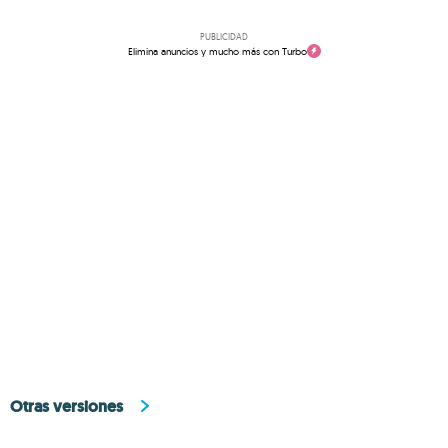
PUBLICIDAD
Elimina anuncios y mucho más con Turbo
Otras versiones