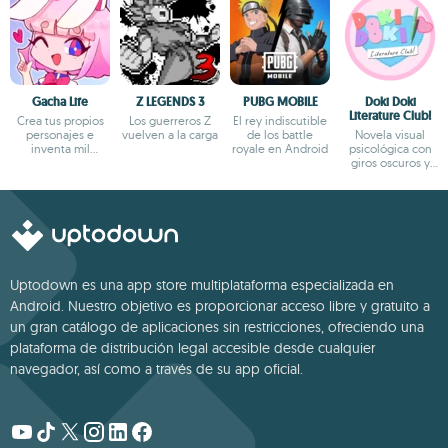
Gacha Life
Z LEGENDS 3
PUBG MOBILE
Doki Doki
Literature Club!
Crea tus propios
Los guerreros Z
El rey indiscutible
personajes e
vuelven a la carga
de los battle
Novela visual
inventa mil
royale en Android
psicológica con
aventuras
giros oscuros y
narrativa profunda
Uptodown es una app store multiplataforma especializada en
Android. Nuestro objetivo es proporcionar acceso libre y gratuito a
un gran catálogo de aplicaciones sin restricciones, ofreciendo una
plataforma de distribución legal accesible desde cualquier
navegador, así como a través de su app oficial.