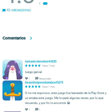
1
45 valoraciones
Comentarios
fantasticsilverlion43339
hace 1 mes
Juego genial
1
Responder
beautifulgreenbamboo13273
hace 1 mes
Si no me equivoco, este juego fue baneado de la Play Store y
yo amaba este juego. Me lo pasé algunas veces, por lo que
recuerdo, y por fin lo encontré 😭
1
1