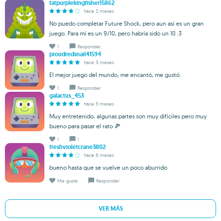
fatpurplekingfisher15862
hace 2 meses
No puedo completar Future Shock, pero aun así es un gran
juego. Para mí es un 9/10, pero habría sido un 10 :3
1
Responder
proudredsnail41594
hace 3 meses
El mejor juego del mundo, me encantó, me gustó.
1
Responder
galactus_453
hace 5 meses
Muy entretenido, algunas partes son muy difíciles pero muy
bueno para pasar el rato 🍕
1
1
freshvioletcrane3802
hace 6 meses
bueno hasta que se vuelve un poco aburrido
Me gusta
Responder
VER MÁS