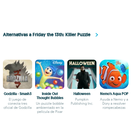
Alternativas a Friday the 13th: Killer Puzzle
Godzilla - Smash3
Inside Out
Halloween
Nemo's Aqua POP
Thought Bubbles
El juego de
Pumpkin
Ayuda a Nemo y a
conecta tres
Un puzzle bobble
Publishing Inc.
Dory a resolver
oficial de Godzilla
ambientado en la
rompecabezas
película de Pixar